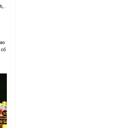
h,…
cao
 cổ