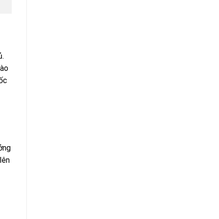
ủ.
nào
ốc
ởng
lên