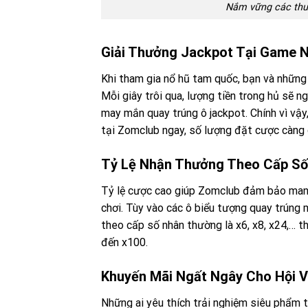
Nắm vững các thuậ
Giải Thưởng Jackpot Tại Game 
Khi tham gia nổ hũ tam quốc, bạn và những
Mỗi giây trôi qua, lượng tiền trong hủ sẽ n
may mắn quay trúng ô jackpot. Chính vì vậy
tại Zomclub ngay, số lượng đặt cược càng c
Tỷ Lệ Nhận Thưởng Theo Cấp S
Tỷ lệ cược cao giúp Zomclub đảm bảo mang
chơi. Tùy vào các ô biểu tượng quay trún
theo cấp số nhân thường là x6, x8, x24,… 
đến x100.
Khuyến Mãi Ngất Ngây Cho Hội V
Những ai yêu thích trải nghiệm siêu phẩm