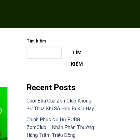
Tìm kiếm
TÌM
KIẾM
Recent Posts
Chơi Bầu Cua ZomClub Không
Sợ Thua Khi Sở Hữu Bí Kíp Hay
Chinh Phục Nổ Hũ PUBG
ZomClub – Nhận Phần Thưởng
Hàng Trăm Triệu Đồng