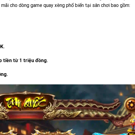
 mãi cho dòng game quay xèng phổ biến tại sân chơi bao gồm:
K.
tiền từ 1 triệu đồng.
ởng.