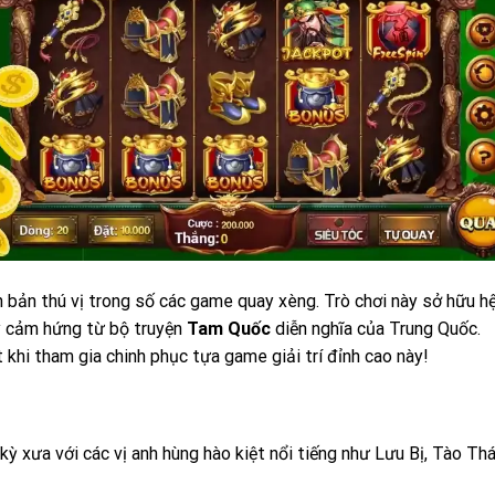
 bản thú vị trong số các game quay xèng. Trò chơi này sở hữu h
y cảm hứng từ bộ truyện
Tam Quốc
diễn nghĩa của Trung Quốc.
khi tham gia chinh phục tựa game giải trí đỉnh cao này!
ỳ xưa với các vị anh hùng hào kiệt nổi tiếng như Lưu Bị, Tào Thá