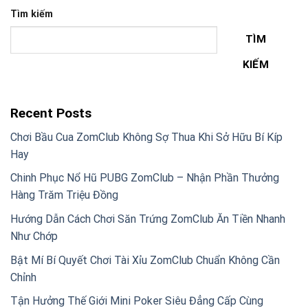
Tìm kiếm
TÌM
KIẾM
Recent Posts
Chơi Bầu Cua ZomClub Không Sợ Thua Khi Sở Hữu Bí Kíp
Hay
Chinh Phục Nổ Hũ PUBG ZomClub – Nhận Phần Thưởng
Hàng Trăm Triệu Đồng
Hướng Dẫn Cách Chơi Săn Trứng ZomClub Ăn Tiền Nhanh
Như Chớp
Bật Mí Bí Quyết Chơi Tài Xỉu ZomClub Chuẩn Không Cần
Chỉnh
Tận Hưởng Thế Giới Mini Poker Siêu Đẳng Cấp Cùng